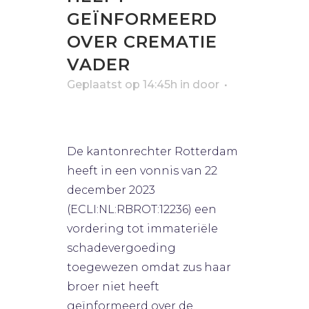
GEÏNFORMEERD
OVER CREMATIE
VADER
Geplaatst op 14:45h
in
door
0
Likes
Geen categorie
Bart van Rijsbergen
De kantonrechter Rotterdam
heeft in een vonnis van 22
december 2023
(ECLI:NL:RBROT:12236) een
vordering tot immateriële
schadevergoeding
toegewezen omdat zus haar
broer niet heeft
geïnformeerd over de