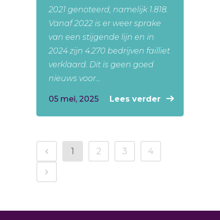
2021 genoteerd, namelijk 1.818.
Vanaf 2022 is er weer sprake
van een stijgende lijn en in
2024 zijn 4.270 bedrijven failliet
verklaard. Dit is geen goed
nieuws voor...
05 mei, 2025
Lees verder
1
2
3
4