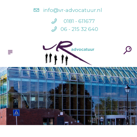
info@vr-advocatuur.nl
0181 - 611677
06 - 215 32 640