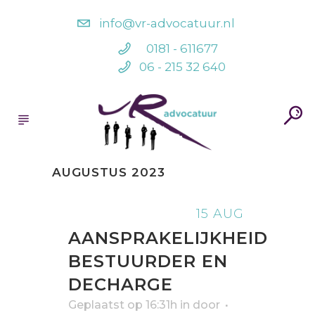
info@vr-advocatuur.nl
0181 - 611677
06 - 215 32 640
AUGUSTUS 2023
15 AUG
AANSPRAKELIJKHEID
BESTUURDER EN
DECHARGE
Geplaatst op 16:31h
in
door