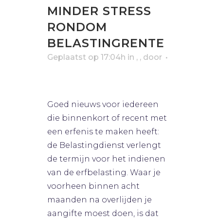
MINDER STRESS
RONDOM
BELASTINGRENTE
Geplaatst op 17:04h
in
,
,
door
vereffening
erfrecht
erfbelasting
0
Likes
Bart van Rijsbergen
Goed nieuws voor iedereen
die binnenkort of recent met
een erfenis te maken heeft:
de Belastingdienst verlengt
de termijn voor het indienen
van de erfbelasting. Waar je
voorheen binnen acht
maanden na overlijden je
aangifte moest doen, is dat