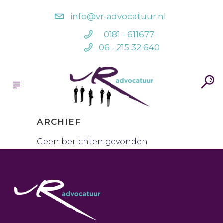
info@vr-advocatuur.nl
0181 - 611677
06 - 215 32 640
ARCHIEF
Geen berichten gevonden