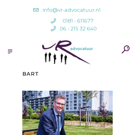
info@vr-advocatuur.nl
0181 - 611677
06 - 215 32 640
BART