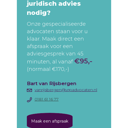
juridisch advies
nodig?
Onze gespecialiseerde
advocaten staan voor u
klaar. Maak direct een
afspraak voor een
adviesgesprek van 45
€95,-
minuten, al vanaf
(normaal €170,-)
Bart van Rijsbergen
vanrijsbergen@vrpadvocaten.nl
0181 61 16 77
Maak een afspraak