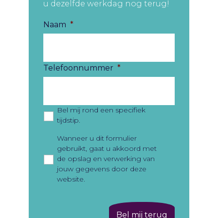
u dezelfde werkdag nog terug!
Naam
*
Telefoonnummer
*
Bel mij rond een specifiek
tijdstip.
Privacy
*
Wanneer u dit formulier
gebruikt, gaat u akkoord met
de opslag en verwerking van
jouw gegevens door deze
website.