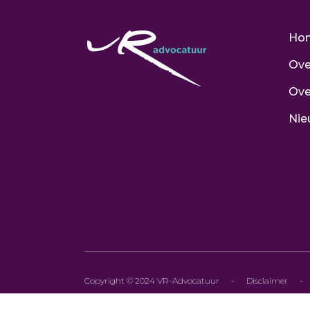
Ho
Ove
Ove
Nie
Copyright © 2024 VR-Advocatuur
-
Disclaimer
-