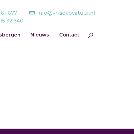
- 611677
info@vr-advocatuur.nl
215 32 640
jsbergen
Nieuws
Contact