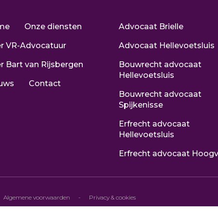
me
Onze diensten
Advocaat Brielle
r VR-Advocatuur
Advocaat Hellevoetsluis
r Bart van Rijsbergen
Bouwrecht advocaat
Hellevoetsluis
uws
Contact
Bouwrecht advocaat
Spijkenisse
Erfrecht advocaat
Hellevoetsluis
Erfrecht advocaat Hoogv
Algemene voorwaarden
-
Privacy & cookies