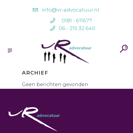
info@vr-advocatuur.nl
0181 - 611677
06 - 215 32 640
ARCHIEF
Geen berichten gevonden