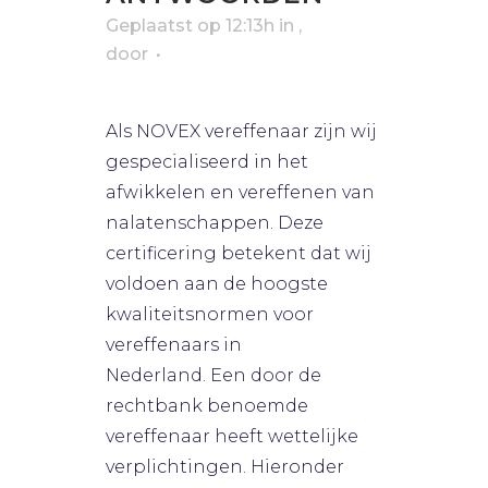
erfrecht
Geplaatst op 12:13h
in
,
0
Likes
vereffening
door
Bart van Rijsbergen
Als NOVEX vereffenaar zijn wij
gespecialiseerd in het
afwikkelen en vereffenen van
nalatenschappen. Deze
certificering betekent dat wij
voldoen aan de hoogste
kwaliteitsnormen voor
vereffenaars in
Nederland. Een door de
rechtbank benoemde
vereffenaar heeft wettelijke
verplichtingen. Hieronder