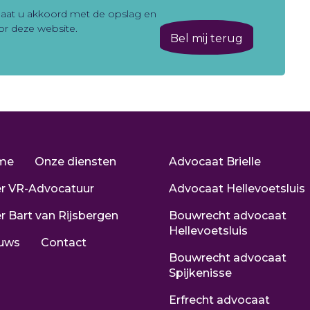
 gaat u akkoord met de opslag en
r deze website.
me
Onze diensten
Advocaat Brielle
r VR-Advocatuur
Advocaat Hellevoetsluis
r Bart van Rijsbergen
Bouwrecht advocaat
Hellevoetsluis
uws
Contact
Bouwrecht advocaat
Spijkenisse
Erfrecht advocaat