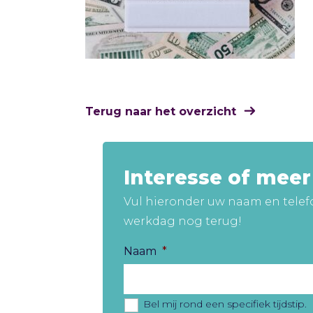
Terug naar het overzicht
Interesse of mee
Vul hieronder uw naam en telef
werkdag nog terug!
Naam
*
Bel mij rond een specifiek tijdstip.