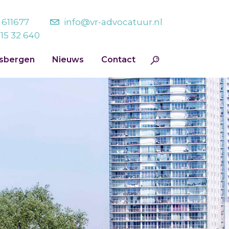
- 611677
info@vr-advocatuur.nl
215 32 640
jsbergen
Nieuws
Contact