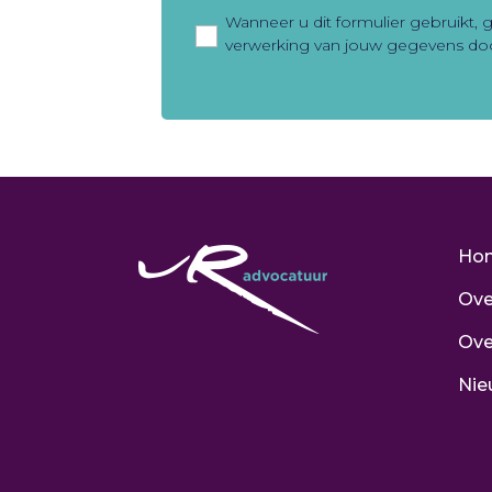
Privacy
*
Wanneer u dit formulier gebruikt,
verwerking van jouw gegevens doo
Ho
Ove
Ove
Nie