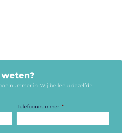
r weten?
oon nummer in. Wij bellen u dezelfde
Telefoonnummer
*