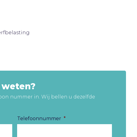
rfbelasting
r weten?
oon nummer in. Wij bellen u dezelfde
Telefoonnummer
*