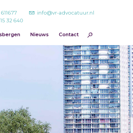
- 611677
info@vr-advocatuur.nl
215 32 640
jsbergen
Nieuws
Contact