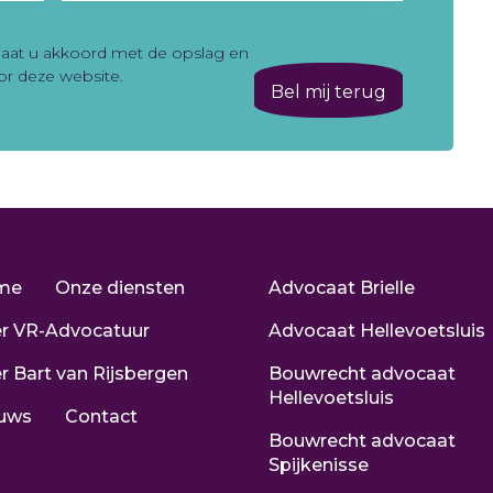
 gaat u akkoord met de opslag en
r deze website.
me
Onze diensten
Advocaat Brielle
r VR-Advocatuur
Advocaat Hellevoetsluis
r Bart van Rijsbergen
Bouwrecht advocaat
Hellevoetsluis
uws
Contact
Bouwrecht advocaat
Spijkenisse