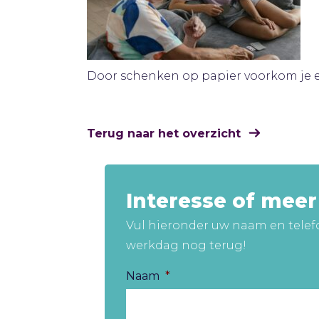
Door schenken op papier voorkom je e
Terug naar het overzicht
Interesse of mee
Vul hieronder uw naam en telef
werkdag nog terug!
Naam
*