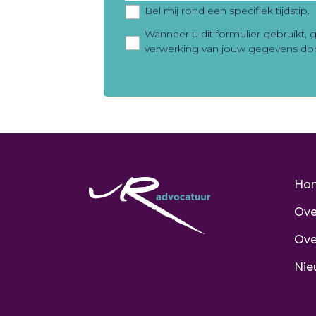
Bel mij rond een specifiek tijdstip.
Privacy
*
Wanneer u dit formulier gebruikt,
verwerking van jouw gegevens doo
Ho
Ove
Ove
Nie